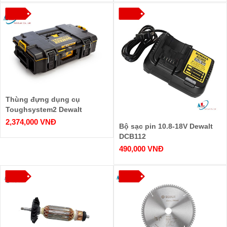
Thùng đựng dụng cụ
Toughsystem2 Dewalt
DWST83293-1
2,374,000 VNĐ
Bộ sạc pin 10.8-18V Dewalt
DCB112
490,000 VNĐ