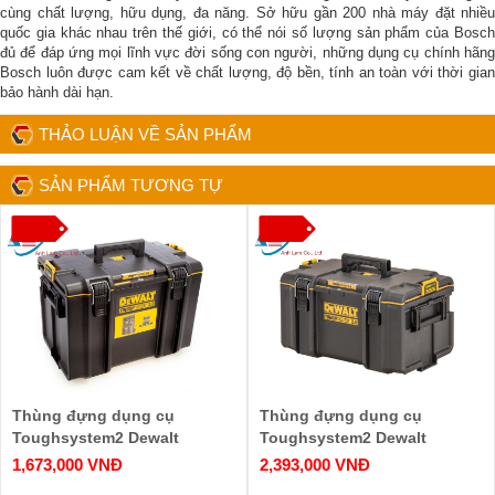
cùng chất lượng, hữu dụng, đa năng. Sở hữu gần 200 nhà máy đặt nhiều
quốc gia khác nhau trên thế giới, có thể nói số lượng sản phẩm của Bosch
đủ để đáp ứng mọi lĩnh vực đời sống con người, những dụng cụ chính hãng
Bosch luôn được cam kết về chất lượng, độ bền, tính an toàn với thời gian
bảo hành dài hạn.
THẢO LUẬN VỀ SẢN PHẨM
SẢN PHẨM TƯƠNG TỰ
Thùng đựng dụng cụ
Thùng đựng dụng cụ
Toughsystem2 Dewalt
Toughsystem2 Dewalt
DWST83342-1
DWST83294-1
1,673,000 VNĐ
2,393,000 VNĐ