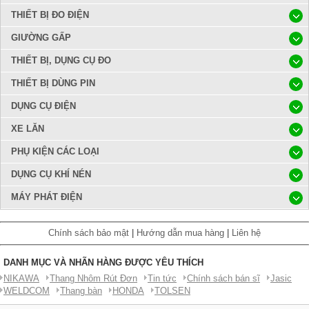
THIẾT BỊ ĐO ĐIỆN
GIƯỜNG GẤP
THIẾT BỊ, DỤNG CỤ ĐO
THIẾT BỊ DÙNG PIN
DỤNG CỤ ĐIỆN
XE LĂN
PHỤ KIỆN CÁC LOẠI
DỤNG CỤ KHÍ NÉN
MÁY PHÁT ĐIỆN
Chính sách bảo mật
|
Hướng dẫn mua hàng
|
Liên hệ
DANH MỤC VÀ NHÃN HÀNG ĐƯỢC YÊU THÍCH
NIKAWA
Thang Nhôm Rút Đơn
Tin tức
Chính sách bán sĩ
Jasic
WELDCOM
Thang bàn
HONDA
TOLSEN