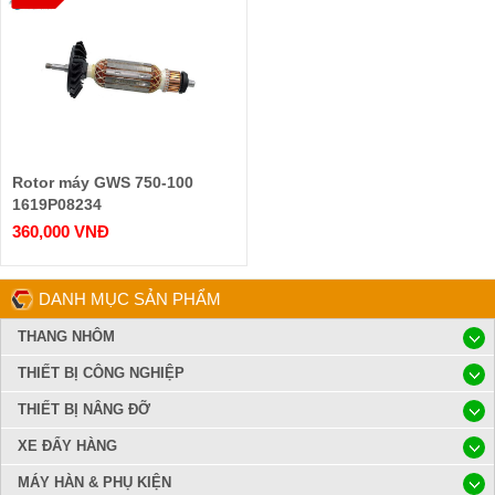
Rotor máy GWS 750-100
1619P08234
360,000 VNĐ
DANH MỤC SẢN PHẨM
THANG NHÔM
THIẾT BỊ CÔNG NGHIỆP
THIẾT BỊ NÂNG ĐỠ
XE ĐẨY HÀNG
MÁY HÀN & PHỤ KIỆN