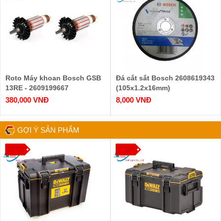
Roto Máy khoan Bosch GSB
Đá cắt sắt Bosch 2608619343
13RE - 2609199667
(105x1.2x16mm)
380,000 VNĐ
8,000 VNĐ
GỢI Ý SẢN PHẨM