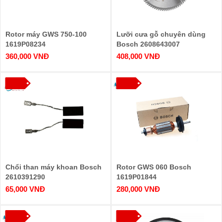
Rotor máy GWS 750-100
Lưỡi cưa gỗ chuyên dùng
1619P08234
Bosch 2608643007
254x30xT40
360,000 VNĐ
408,000 VNĐ
Chổi than máy khoan Bosch
Rotor GWS 060 Bosch
2610391290
1619P01844
65,000 VNĐ
280,000 VNĐ